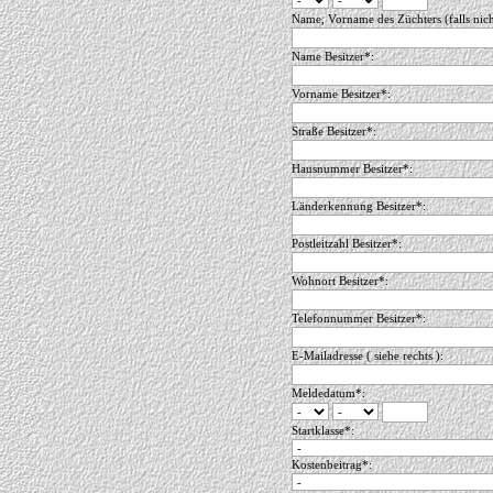
Name, Vorname des Züchters (falls nic
Name Besitzer*:
Vorname Besitzer*:
Straße Besitzer*:
Hausnummer Besitzer*:
Länderkennung Besitzer*:
Postleitzahl Besitzer*:
Wohnort Besitzer*:
Telefonnummer Besitzer*:
E-Mailadresse ( siehe rechts ):
Meldedatum*:
Startklasse*:
Kostenbeitrag*: