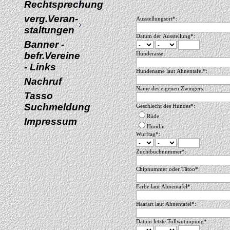
Rechtsprechung
verg.Veran-
Ausstellungsort*:
staltungen
Datum der Ausstellung*:
Banner -
befr.Vereine
Hunderasse:
- Links
Hundename laut Ahnentafel*:
Nachruf
Name des eigenen Zwingers:
Tasso
Suchmeldung
Geschlecht des Hundes*:
Rüde
Impressum
Hündin
Wurftag*:
Zuchtbuchnummer*:
Chipnummer oder Tätoo*:
Farbe laut Ahnentafel*:
Haarart laut Ahnentafel*:
Datum letzte Tollwutimpung*: