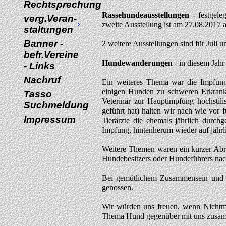
Rechtsprechung
Rassehundeausstellungen
- festgele
verg.Veran-
zweite Ausstellung ist am 27.08.2017
staltungen
Banner -
2 weitere Ausstellungen sind für Juli
befr.Vereine
Hundewanderungen
- in diesem Jahr
- Links
Nachruf
Ein weiteres Thema war die Impfung
einigen Hunden zu schweren Erkrank
Tasso
Veterinär zur Hauptimpfung hochstili
Suchmeldung
geführt hat) halten wir nach wie vor 
Impressum
Tierärzte die ehemals jährlich durc
Impfung, hintenherum wieder auf jährli
Weitere Themen waren ein kurzer Abri
Hundebesitzers oder Hundeführers nac
Bei gemütlichem Zusammensein und a
genossen.
Wir würden uns freuen, wenn Nichtmi
Thema Hund gegenüber mit uns zusamme