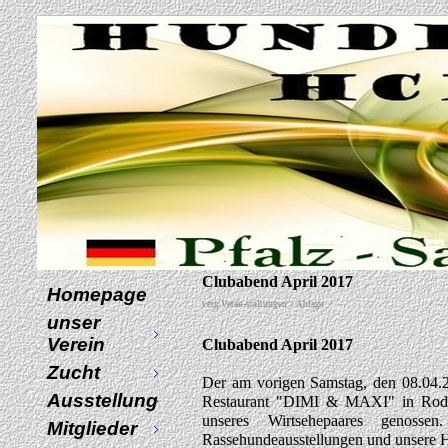
Clubabend April 2017
Homepage
verg.Veran-staltungen > Ablage
unser
Verein
Clubabend April 2017
Zucht
Der am vorigen Samstag, den 08.04.
Ausstellung
Restaurant "DIMI & MAXI" in Rodalb
unseres Wirtsehepaares genoss
Mitglieder
Rassehundeausstellungen und unsere