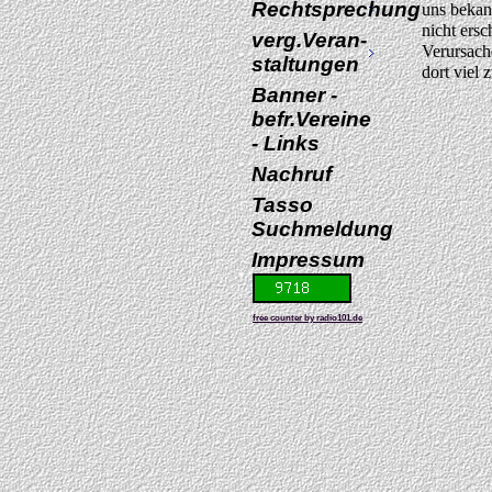
Rechtsprechung
uns bekann
nicht ers
verg.Veran-
Verursach
staltungen
dort viel 
Banner -
befr.Vereine
- Links
Nachruf
Tasso
Suchmeldung
Impressum
free counter by radio101.de