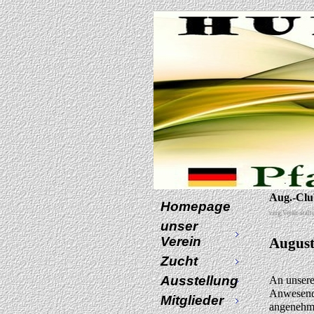
Aug.-Cl
Homepage
verg.Veran-stal
unser
Verein
Augus
Zucht
Ausstellung
An unsere
Anwesende
Mitglieder
angenehm,