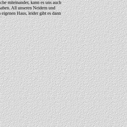
liche miteinander, kann es uns auch
aben. All unseren Neidern und
eigenen Haus, leider gibt es dann